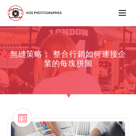
S
k
i
No Pics Allowed
p
t
o
c
無縫策略： 整合行銷如何連接企
o
n
業的每塊拼圖
t
e
n
t