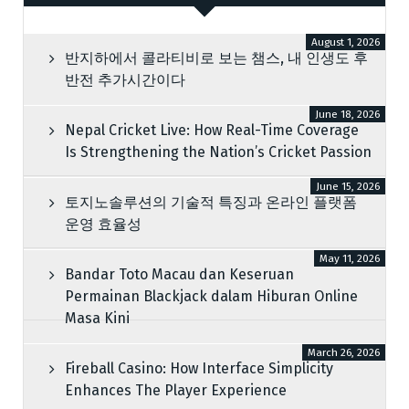
August 1, 2026
반지하에서 콜라티비로 보는 챔스, 내 인생도 후
반전 추가시간이다
June 18, 2026
Nepal Cricket Live: How Real-Time Coverage
Is Strengthening the Nation’s Cricket Passion
June 15, 2026
토지노솔루션의 기술적 특징과 온라인 플랫폼
운영 효율성
May 11, 2026
Bandar Toto Macau dan Keseruan
Permainan Blackjack dalam Hiburan Online
Masa Kini
March 26, 2026
Fireball Casino: How Interface Simplicity
Enhances The Player Experience