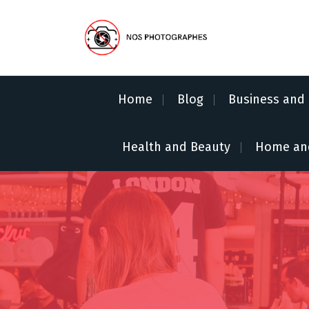
S
k
i
p
No Pics Allowed
t
o
Home
Blog
Business and 
c
o
n
Health and Beauty
Home an
t
e
n
t