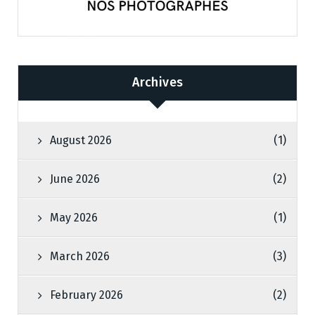
Archives
August 2026
(1)
June 2026
(2)
May 2026
(1)
March 2026
(3)
February 2026
(2)