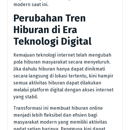
modern saat ini.
Perubahan Tren
Hiburan di Era
Teknologi Digital
Kemajuan teknologi internet telah mengubah
pola hiburan masyarakat secara menyeluruh.
Jika dahulu hiburan hanya dapat dinikmati
secara langsung di lokasi tertentu, kini hampir
semua aktivitas hiburan dapat dilakukan
melalui platform digital dengan akses internet
yang stabil.
Transformasi ini membuat hiburan online
menjadi lebih fleksibel dan efisien bagi
masyarakat modern yang memiliki aktivitas
padat setiap harinya. Pengguna kini dapat