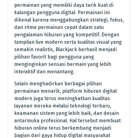
permainan yang memiliki daya tarik kuat di
kalangan pengguna digital. Permainan ini
dikenal karena menggabungkan strategi, fokus,
dan ritme permainan cepat dalam satu
pengalaman hiburan yang kompetitif. Dengan
tampilan live modern serta kualitas visual yang
semakin realistis, Blackjack berhasil menjadi
pilihan favorit bagi pengguna yang
menginginkan sensasi bermain yang lebih
interaktif dan menantang.
Selain menghadirkan berbagai pilihan
permainan menarik, platform hiburan digital
modern juga terus meningkatkan kualitas
layanan mereka melalui teknologi terbaru,
keamanan sistem yang lebih baik, dan desain
antarmuka profesional. Hal tersebut membuat
hiburan online terus berkembang menjadi
bagian dari gaya hidup digital masyarakat