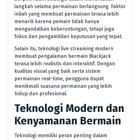
langkah selama permainan berlangsung. Faktor
inilah yang membuat permainan terasa lebih
menarik karena pemain tidak hanya
mengandalkan keberuntungan, tetapi juga
fokus dan pengambilan keputusan yang tepat.
Selain itu, teknologi live streaming modern
membuat pengalaman bermain Blackjack
terasa lebih realistis dan interaktif. Dengan
kualitas visual yang baik serta sistem
permainan real-time, pengguna dapat
menikmati suasana permainan yang lebih
hidup dan profesional.
Teknologi Modern dan
Kenyamanan Bermain
Teknologi memiliki peran penting dalam