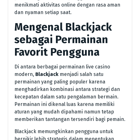
menikmati aktivitas online dengan rasa aman
dan nyaman setiap saat.
Mengenal Blackjack
sebagai Permainan
Favorit Pengguna
Di antara berbagai permainan live casino
modern,
Blackjack
menjadi salah satu
permainan yang paling populer karena
menghadirkan kombinasi antara strategi dan
kecepatan dalam satu pengalaman bermain.
Permainan ini dikenal luas karena memiliki
aturan yang mudah dipahami namun tetap
memberikan tantangan tersendiri bagi pemain.
Blackjack memungkinkan pengguna untuk
berpikir lebih strategis dalam menentukan