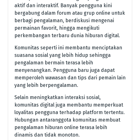
aktif dan interaktif. Banyak pengguna kini
bergabung dalam forum atau grup online untuk
berbagi pengalaman, berdiskusi mengenai
permainan favorit, hingga mengikuti
perkembangan terbaru dunia hiburan digital.
Komunitas seperti ini membantu menciptakan
suasana sosial yang lebih hidup sehingga
pengalaman bermain terasa lebih
menyenangkan. Pengguna baru juga dapat
memperoleh wawasan dan tips dari pemain lain
yang lebih berpengalaman.
Selain meningkatkan interaksi sosial,
komunitas digital juga membantu memperkuat
loyalitas pengguna terhadap platform tertentu.
Hubungan antaranggota komunitas membuat
pengalaman hiburan online terasa lebih
dinamis dan tidak monoton.