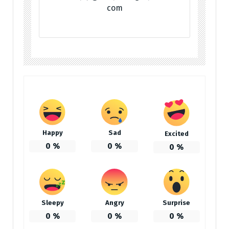
com
Happy
Sad
Excited
0
%
0
%
0
%
Sleepy
Angry
Surprise
0
%
0
%
0
%