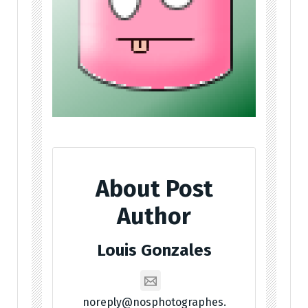
About Post
Author
Louis Gonzales
noreply@nosphotographes.