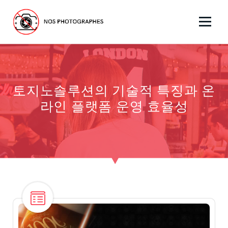
S
k
i
No Pics Allowed
p
t
o
c
토지노솔루션의 기술적 특징과 온
o
n
라인 플랫폼 운영 효율성
t
e
n
t