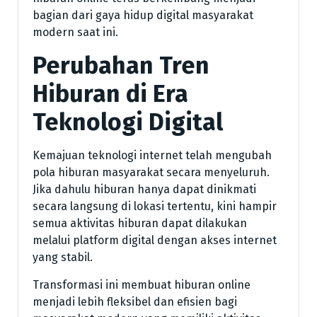
bagian dari gaya hidup digital masyarakat
modern saat ini.
Perubahan Tren
Hiburan di Era
Teknologi Digital
Kemajuan teknologi internet telah mengubah
pola hiburan masyarakat secara menyeluruh.
Jika dahulu hiburan hanya dapat dinikmati
secara langsung di lokasi tertentu, kini hampir
semua aktivitas hiburan dapat dilakukan
melalui platform digital dengan akses internet
yang stabil.
Transformasi ini membuat hiburan online
menjadi lebih fleksibel dan efisien bagi