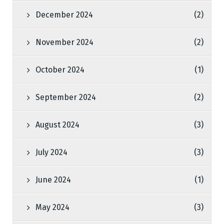
December 2024
(2)
November 2024
(2)
October 2024
(1)
September 2024
(2)
August 2024
(3)
July 2024
(3)
June 2024
(1)
May 2024
(3)