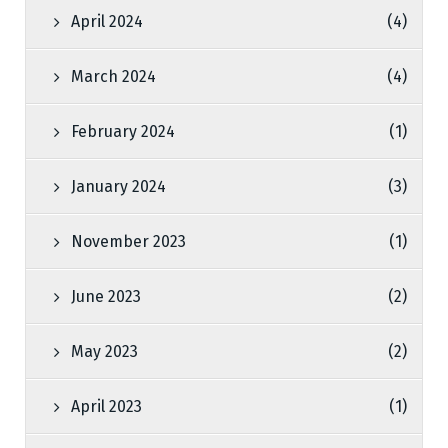
April 2024
(4)
March 2024
(4)
February 2024
(1)
January 2024
(3)
November 2023
(1)
June 2023
(2)
May 2023
(2)
April 2023
(1)