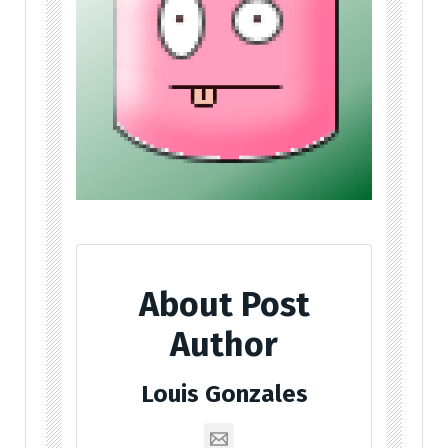
About Post
Author
Louis Gonzales