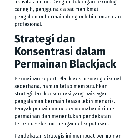
aktivitas online. Dengan dukungan teknologi
canggih, pengguna dapat menikmati
pengalaman bermain dengan lebih aman dan
profesional.
Strategi dan
Konsentrasi dalam
Permainan Blackjack
Permainan seperti Blackjack memang dikenal
sederhana, namun tetap membutuhkan
strategi dan konsentrasi yang baik agar
pengalaman bermain terasa lebih menarik.
Banyak pemain mencoba memahami ritme
permainan dan menentukan pendekatan
tertentu sebelum mengambil keputusan.
Pendekatan strategis ini membuat permainan