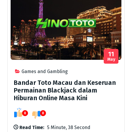
11
May
Games and Gambling
Bandar Toto Macau dan Keseruan
Permainan Blackjack dalam
Hiburan Online Masa Kini
0
0
Read Time:
5 Minute, 38 Second