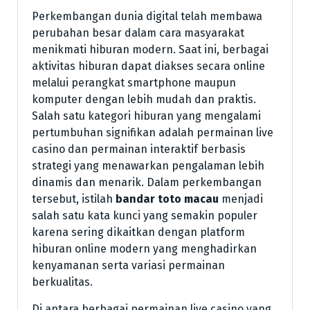
Perkembangan dunia digital telah membawa
perubahan besar dalam cara masyarakat
menikmati hiburan modern. Saat ini, berbagai
aktivitas hiburan dapat diakses secara online
melalui perangkat smartphone maupun
komputer dengan lebih mudah dan praktis.
Salah satu kategori hiburan yang mengalami
pertumbuhan signifikan adalah permainan live
casino dan permainan interaktif berbasis
strategi yang menawarkan pengalaman lebih
dinamis dan menarik. Dalam perkembangan
tersebut, istilah
bandar toto macau
menjadi
salah satu kata kunci yang semakin populer
karena sering dikaitkan dengan platform
hiburan online modern yang menghadirkan
kenyamanan serta variasi permainan
berkualitas.
Di antara berbagai permainan live casino yang