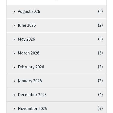
August 2026
(1)
June 2026
(2)
May 2026
(1)
March 2026
(3)
February 2026
(2)
January 2026
(2)
December 2025
(1)
November 2025
(4)