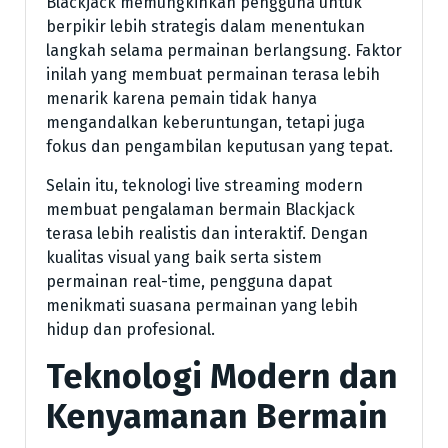
Blackjack memungkinkan pengguna untuk
berpikir lebih strategis dalam menentukan
langkah selama permainan berlangsung. Faktor
inilah yang membuat permainan terasa lebih
menarik karena pemain tidak hanya
mengandalkan keberuntungan, tetapi juga
fokus dan pengambilan keputusan yang tepat.
Selain itu, teknologi live streaming modern
membuat pengalaman bermain Blackjack
terasa lebih realistis dan interaktif. Dengan
kualitas visual yang baik serta sistem
permainan real-time, pengguna dapat
menikmati suasana permainan yang lebih
hidup dan profesional.
Teknologi Modern dan
Kenyamanan Bermain